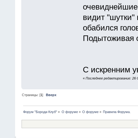
очевиднейшие 
видит "шутки" 
обабился голо
Подытоживая 
С искренним у
«
Последнее редактирование: 26 О
Страницы: [
1
]
Вверх
Форум "Борода-Клуб"
»
О форуме
»
О форуме
»
Правила Форума.