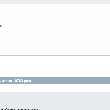
сь
.
итано 10763 раз)
просьба отписываться здесь.