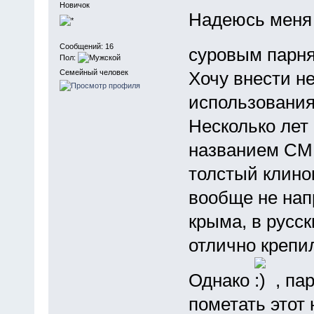
Новичок
Надеюсь меня 
Сообщений: 16
суровым парня
Пол:
Семейный человек
Хочу внести н
использовани
Несколько лет 
названием СМЕ
толстый клинок
вообще не напр
крыма, в русс
отлично крепи
Однако
, па
пометать этот 