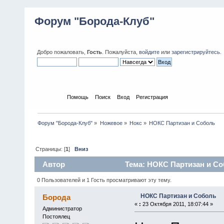
Форум "Борода-Клуб"
Добро пожаловать,
Гость
. Пожалуйста,
войдите
или
зарегистрируйтесь
.
Начало
Помощь
Поиск
Вход
Регистрация
Форум "Борода-Клуб"
»
Ножевое
»
Нокс
»
НОКС Партизан и Соболь
Страницы: [
1
]
Вниз
Автор
Тема: НОКС Партизан и Со
0 Пользователей и 1 Гость просматривают эту тему.
НОКС Партизан и Соболь
Борода
«
:
23 Октября 2011, 18:07:44 »
Администратор
Постоялец