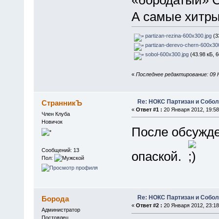
А самые хитры
partizan-rezina-600x300.jpg
(3
partizan-derevo-chern-600x300
sobol-600x300.jpg
(43.98 кБ, 
«
Последнее редактирование: 09 Н
Re: НОКС Партизан и Собо
СтранникЪ
«
Ответ #1 :
20 Января 2012, 19:58
Член Клуба
Новичок
После обсужд
Сообщений: 13
опаской.
Пол:
Re: НОКС Партизан и Собо
Борода
«
Ответ #2 :
20 Января 2012, 23:18
Администратор
Постоялец