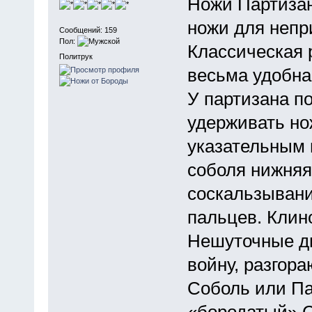
Ножи Партизан
ножи для непр
Сообщений: 159
Пол:
Классическая 
Политрук
весьма удобна
У партизана п
удерживать но
указательным 
соболя нижняя
соскальзывани
пальцев. Клино
Нешуточные ди
войну, разгора
Соболь или Па
«бородатый» С