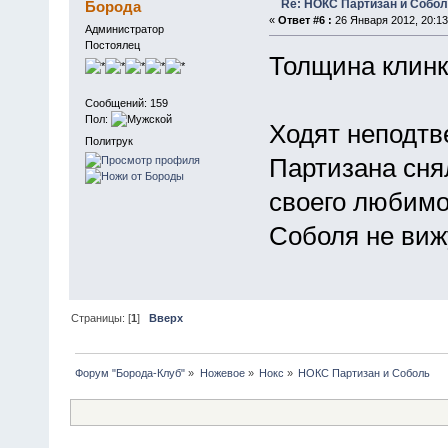
Re: НОКС Партизан и Собо
Борода
«
Ответ #6 :
26 Января 2012, 20:13
Администратор
Постоялец
Толщина клинк
Сообщений: 159
Пол:
Ходят неподтв
Политрук
Партизана сня
своего любимо
Соболя не вижу
Страницы: [
1
]
Вверх
Форум "Борода-Клуб"
»
Ножевое
»
Нокс
»
НОКС Партизан и Соболь