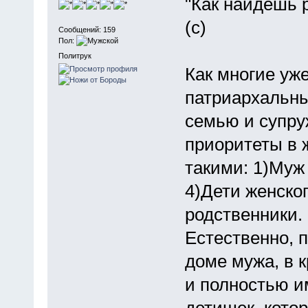
"Как найдёшь 
(с)
Сообщений: 159
Пол:
Политрук
Как многие уж
патриархальны
семью и супру
приоритеты в
такими: 1)Муж
4)Дети женско
родственники.
Естественно, п
доме мужа, в 
и полностью и
детишек, котор