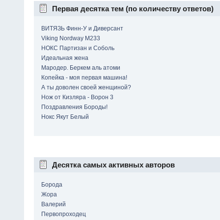
Первая десятка тем (по количеству ответов)
ВИТЯЗЬ Финн-У и Диверсант
Viking Nordway M233
НОКС Партизан и Соболь
Идеальная жена
Мародер. Беркем аль атоми
Копейка - моя первая машина!
А ты доволен своей женщиной?
Нож от Кизляра - Ворон 3
Поздравления Бороды!
Нокс Якут Белый
Десятка самых активных авторов
Борода
Жора
Валерий
Первопроходец